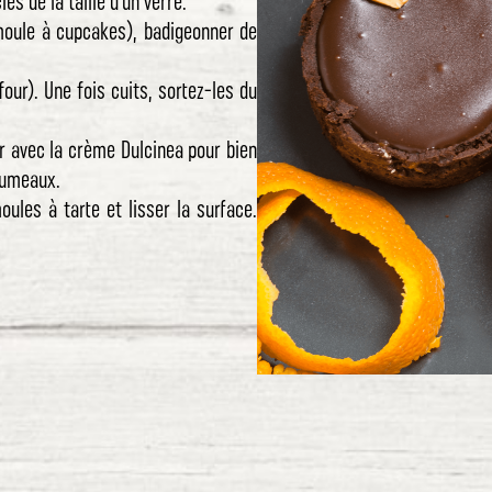
es de la taille d'un verre.
moule à cupcakes), badigeonner de
our). Une fois cuits, sortez-les du
er avec la crème Dulcinea pour bien
grumeaux.
oules à tarte et lisser la surface.