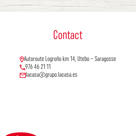
Contact
Autoroute Logroño km 14, Utebo – Saragosse
976 46 21 11
lacasa@grupo.lacasa.es